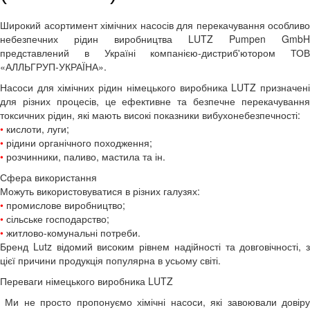
Широкий асортимент хімічних насосів для перекачування особливо
небезпечних рідин виробництва LUTZ Pumpen GmbH
представлений в Україні компанією-дистриб'ютором ТОВ
«АЛЛЬГРУП-УКРАЇНА».
Насоси для хімічних рідин німецького виробника LUTZ призначені
для різних процесів, це ефективне та безпечне перекачування
токсичних рідин, які мають високі показники вибухонебезпечності:
•
кислоти, луги;
•
рідини органічного походження;
•
розчинники, паливо, мастила та ін.
Сфера використання
Можуть використовуватися в різних галузях:
•
промислове виробництво;
•
сільське господарство;
•
житлово-комунальні потреби.
Бренд Lutz відомий високим рівнем надійності та довговічності, з
цієї причини продукція популярна в усьому світі.
Переваги німецького виробника LUTZ
Ми не просто пропонуємо хімічні насоси, які завоювали довіру