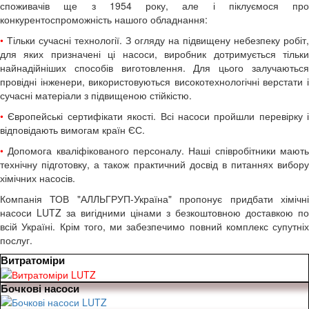
споживачів ще з 1954 року, але і піклуємося про
конкурентоспроможність нашого обладнання:
•
Тільки сучасні технології. З огляду на підвищену небезпеку робіт,
для яких призначені ці насоси, виробник дотримується тільки
найнадійніших способів виготовлення. Для цього залучаються
провідні інженери, використовуються високотехнологічні верстати і
сучасні матеріали з підвищеною стійкістю.
•
Європейські сертифікати якості. Всі насоси пройшли перевірку і
відповідають вимогам країн ЄС.
•
Допомога кваліфікованого персоналу. Наші співробітники мають
технічну підготовку, а також практичний досвід в питаннях вибору
хімічних насосів.
Компанія ТОВ "АЛЛЬГРУП-Україна" пропонує придбати хімічні
насоси LUTZ за вигідними цінами з безкоштовною доставкою по
всій Україні. Крім того, ми забезпечимо повний комплекс супутніх
послуг.
Витратоміри
Бочкові насоси