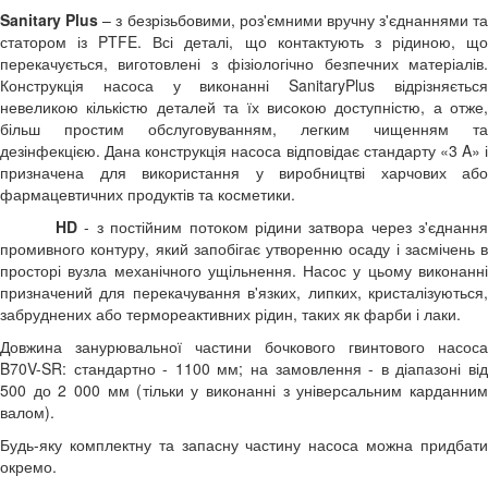
Sanitary Plus
– з безрізьбовими, роз'ємними вручну з'єднаннями та
статором із PTFE. Всі деталі, що контактують з рідиною, що
перекачується, виготовлені з фізіологічно безпечних матеріалів.
Конструкція насоса у виконанні SanitaryPlus відрізняється
невеликою кількістю деталей та їх високою доступністю, а отже,
більш простим обслуговуванням, легким чищенням та
дезінфекцією. Дана конструкція насоса відповідає стандарту «3 A» і
призначена для використання у виробництві харчових або
фармацевтичних продуктів та косметики.
HD
- з постійним потоком рідини затвора через з'єднання
промивного контуру, який запобігає утворенню осаду і засмічень в
просторі вузла механічного ущільнення. Насос у цьому виконанні
призначений для перекачування в'язких, липких, кристалізуються,
забруднених або термореактивних рідин, таких як фарби і лаки.
Довжина занурювальної частини бочкового гвинтового насоса
B70V-SR: стандартно - 1100 мм; на замовлення - в діапазоні від
500 до 2 000 мм (тільки у виконанні з універсальним карданним
валом).
Будь-яку комплектну та запасну частину насоса можна придбати
окремо.