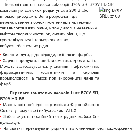
Бочкові гвинтові насоси Lutz серії B70V-SR, B70V HD-SR
комплектуються
електродвигунами 230 В або
пневмоприводами. Вони розроблені для
перекачування з бочок і контейнерів як текучих,
так і високов'язких рідин, у тому числі з невеликим
вмістом твердих частинок, липких рідин, що
кристалізуються і термореактивних,
вибухонебезпечних рідин.
•
Кислоти, луги, рідкі відходи, олії, лаки, фарби.
•
Харчові продукти, напої, косметика, креми та ін.
Можуть застосовуватись у хімічній, нафтохімічній,
фармацевтичній, косметичній та харчовій
промисловості, а також при виробництві лаків та
фарб.
Переваги гвинтових насосів Lutz B70V-SR,
B70V HD-SR
•
Мають всі необхідні сертифікати Європейського
Союзу, у тому числі вибухозахист ATEX.
•
Забезпечують постійний потік рідини майже без
пульсацій.
•
Чи здатні перекачувати рідини з включеннями без пошкодження