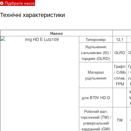
Підібрати насос
Технічні характеристики
Насос
Типорозмір:
12,1
Ущільнення:
сальникове (St) /
GLRD
торцеве (GLRD):
Графіт
Г
Матеріал
/ CrMo
/
ущільнення:
сплав,
с
FPM
для B70V HD-D
Робочий вал:
торсіонний (TW) /
TW
універсальний
карданний (GW)