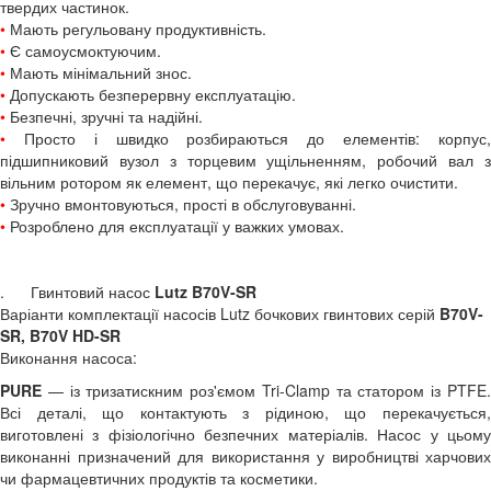
твердих частинок.
•
Мають регульовану продуктивність.
•
Є самоусмоктуючим.
•
Мають мінімальний знос.
•
Допускають безперервну експлуатацію.
•
Безпечні, зручні та надійні.
•
Просто і швидко розбираються до елементів: корпус,
підшипниковий вузол з торцевим ущільненням, робочий вал з
вільним ротором як елемент, що перекачує, які легко очистити.
•
Зручно вмонтовуються, прості в обслуговуванні.
•
Розроблено для експлуатації у важких умовах.
. Гвинтовий насос
Lutz B70V-SR
Варіанти комплектації насосів Lutz бочкових гвинтових серій
B70V-
SR, B70V HD-SR
Виконання насоса:
PURE
— із тризатискним роз'ємом Tri-Clamp та статором із PTFE.
Всі деталі, що контактують з рідиною, що перекачується,
виготовлені з фізіологічно безпечних матеріалів. Насос у цьому
виконанні призначений для використання у виробництві харчових
чи фармацевтичних продуктів та косметики.