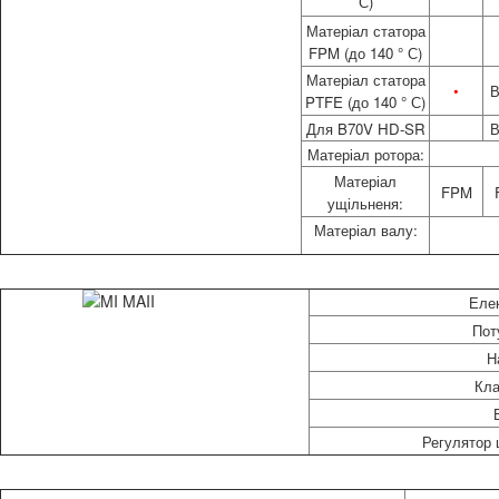
С)
Матеріал статора
FPM (до 140 ° С)
Матеріал статора
•
PTFE (до 140 ° С)
Для B70V HD-SR
Матеріал ротора:
Матеріал
FPM
ущільненя:
Матеріал валу:
Елек
Пот
Н
Кла
Регулятор 