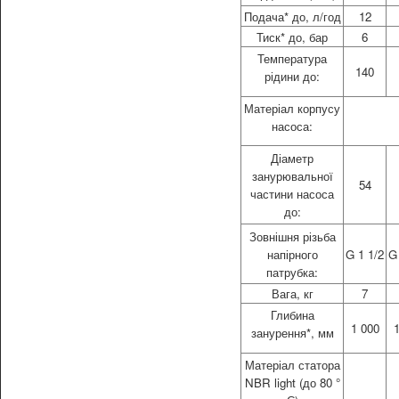
Подача* до, л/год
12
Тиск* до, бар
6
Температура
140
рідини
до:
Матеріал корпусу
насоса:
Діаметр
занурювальної
54
частини насоса
до:
Зовнішня різьба
напірного
G 1 1/2
G
патрубка:
Вага, кг
7
Глибина
1 000
1
занурення
*, мм
Матеріал статора
NBR light (до 80 °