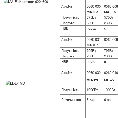
Арт.№
0060-000
0060-008
MA II 5
MA II 5
Потужність:
575Вт
575Вт
Напруга:
230В
230В
НВВ
немає
є
Арт.№
0060-001
0060-009
MA II 7
Потужність:
795Вт
795Вт
Напруга:
230В
230В
НВВ
немає
є
Арт.№
0060-002
0060-010
MD-1xL
MD-2xL
Потужність:
1000Вт
1000Вт
Робочий тиск
6 бар
6 бар