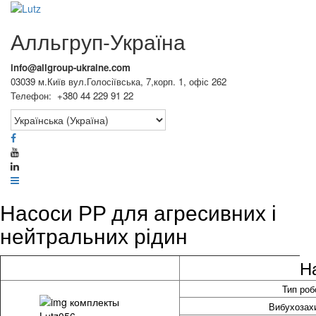
Алльгруп-Україна
info@allgroup-ukraine.com
03039 м.Київ вул.Голосіївська, 7,корп. 1, офіс 262
Телефон: +380 44 229 91 22
Насоси PP для агресивних і
нейтральних рідин
Н
Тип роб
Вибухозахи