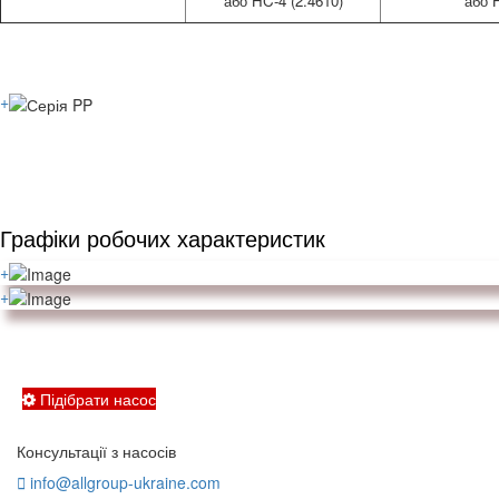
або HC-4 (2.4610)
або 
+
Графіки робочих характеристик
+
+
Підібрати насос
Консультації з насосів
info@allgroup-ukraine.com