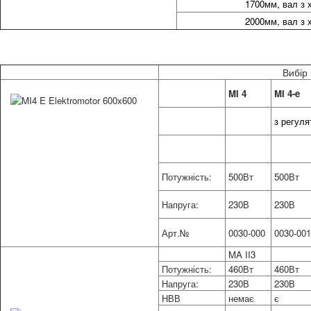
1700мм, вал з
2000мм, вал з
Вибір
MI 4
MI 4-e
з регуля
Потужність:
500Вт
500Вт
Напруга:
230В
230В
Арт.№
0030-000
0030-001
MA II3
Потужність:
460Вт
460Вт
Напруга:
230В
230В
НВВ
немає
є