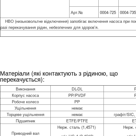
Арт.№
0004-725
0004-735
НВО (низьковольтне відключення) запобігає включення насоса при понов
разі перекачування рідин, небезпечних для здоров'я.
Матеріали (які контактують з рідиною, що
перекачується):
Виконання
DL-DL
Корпус насоса
PP/PVDF
Робоче колесо
PP
Ущільнення
немає
Торцеве ущільнення
немає
графіт/SIC,
Підшипник
ETFE/PTFE
E
Нерж. сталь (1,4571)
Нерж. 
Приводний вал